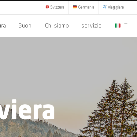
Svizzera
Germania
viaggiare
ura
Buoni
Chi siamo
servizio
IT
viera