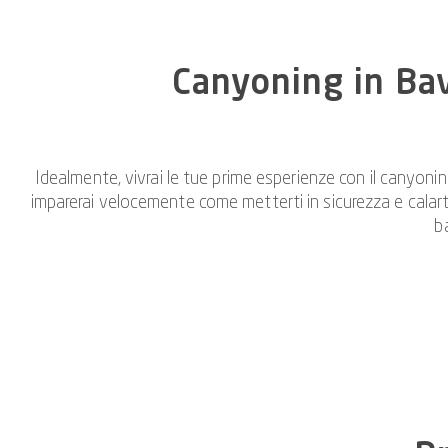
Canyoning in Bav
Idealmente, vivrai le tue prime esperienze con il canyoning
imparerai velocemente come metterti in sicurezza e calarti in
b
Nei nostri corsi per principianti imparerai a conoscere tutti
di difficoltà è inferiore. Nei corsi per famiglie ci assic
persone con diverse di
Alcuni dei nostri partecipanti vengono in Baviera solo