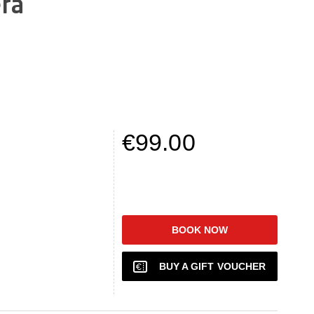
era
che contribuisce al fatto che qui si è sviluppato un turismo
te e i tuoi compagni. Quindi non stupitevi se al vostro
€99.00
BOOK NOW
BUY A GIFT VOUCHER