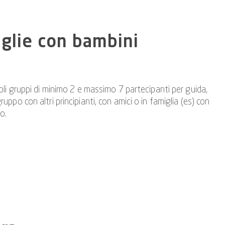
iglie con bambini
ccoli gruppi di minimo 2 e massimo 7 partecipanti per guida,
ruppo con altri principianti, con amici o in famiglia (es) con
o.
nzati solo per il fatto che i tour sono più brevi e il livello
 ciò che spieghiamo bene. Inoltre, offriamo anche corsi per
u "Canyoning adattivo".
ro vacanza nella regione. Il Lago di Costanza e le Alpi