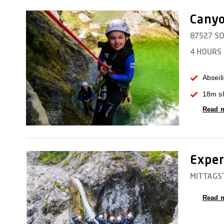
Canyo
87527 S
4 HOURS
Abseil
18m sl
Read 
Exper
MITTAGS
Read 