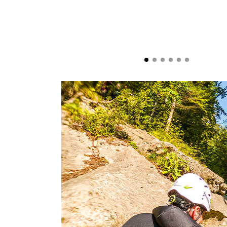
Un canyon è un canyon creato dall'azione costante di u
avanziamo esattamente nel modo in cui la ris
Uno dei luoghi affascinanti e geoturisticamente emozion
ritr
Ma non preoccuparti: non devi essere un atleta di punta pe
ovviamente dovresti divertirti in un'esperienza di 
Nei nostri corsi per principianti sperimenterai molto incor