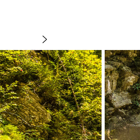
 le strette valli e i ruscelli di montagna risultanti e
sa in corda doppia o salto nell'acqua fresca.
klamm vicino a Sonthofen. La gola è un popolare punto di
nale.
andare o un passo oltre i propri limiti sono sufficienti. E
azienza il senso di realizzazione di ogni individuo.
orerai te stesso e le tue capacità o addirittura completerai