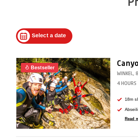
Pr
dell'Algovia sono vicini quanto le più belle città dell'Alg
Prenotando un corso di canyoning, aggiungi un'esperien
Select a date
Canyo
Bestseller
WINKEL,
4 HOURS
18m sl
Abseil
Read 