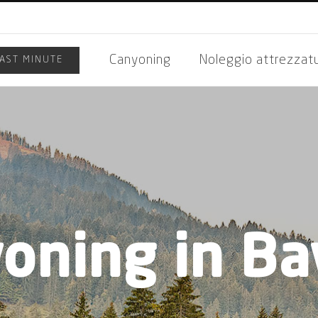
Canyoning
Noleggio attrezzat
LAST MINUTE
oning in Ba