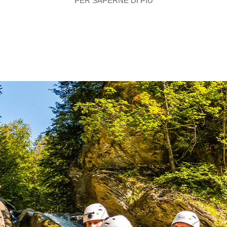
PER SAPERNE DI PIÙ
n fiume. Durante il canyoning in Baviera, ci muoviamo attraverso
pettiva sezione richiede: arrampicata, nuoto, immersioni, disce
anti che visitiamo per il canyoning in Baviera è la Starzlach
ovo per gli scalatori estremi che si allenano a livello internazio
r partecipare ai nostri tour. Una buona condizione, la voglia di 
gruppo in cui cresciamo insieme alle sfide e aspettiamo con imp
aggiamento, ma mai costrizione. Nei nostri corsi avanzati migli
una formazione di base ben fondata nel canyoning.