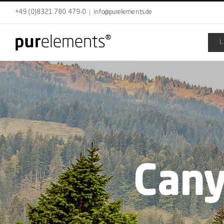
Skip
+49 (0)8321 780 479-0
|
info@purelements.de
to
content
Cany