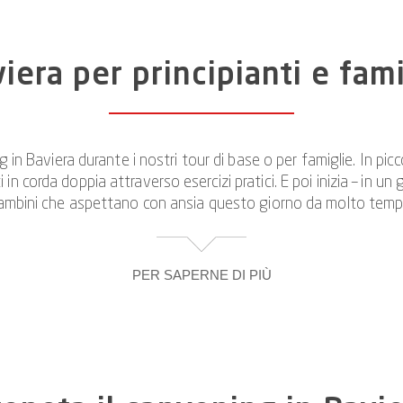
iera per principianti e fam
 in Baviera durante i nostri tour di base o per famiglie. In pi
 corda doppia attraverso esercizi pratici. E poi inizia – in un g
ambini che aspettano con ansia questo giorno da molto temp
PER SAPERNE DI PIÙ
 i tipi di movimenti nel canyoning. Si differenziano dai corsi ava
uriamo anche che i più piccoli capiscano e mettano in atto tutto
sabilità fisiche: puoi trovare una panoramica alla voce di men
 per il canyoning, altri lo scelgono come momento clou della lo