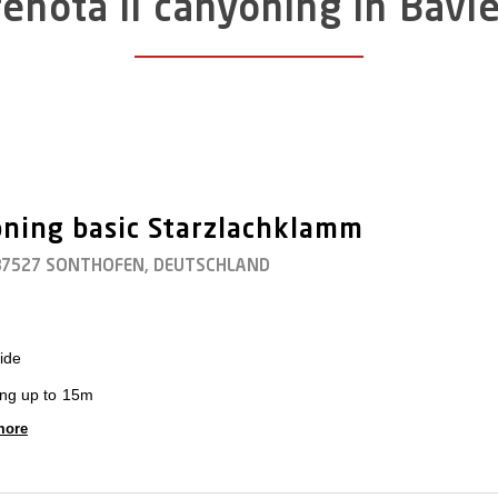
enota il canyoning in Bavi
ovia; Una rete ben sviluppata di piste ciclabili ed escursionisti
particolarmente amante della natura.
za speciale a una vacanza riposante e rilassante che cambierà 
ritorno riceverete sguardi stupiti o curiosi!
ning basic Starzlachklamm
 87527 SONTHOFEN, DEUTSCHLAND
ide
ing up to 15m
more