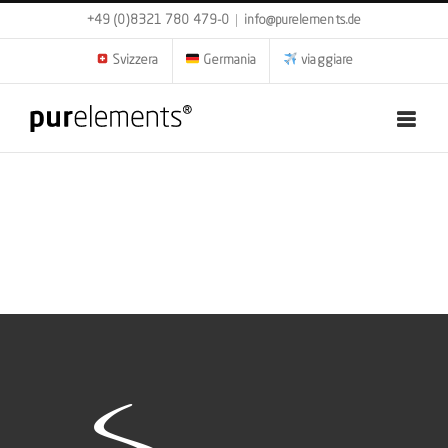
Skip
+49 (0)8321 780 479-0
|
info@purelements.de
to
content
Svizzera
Germania
viaggiare