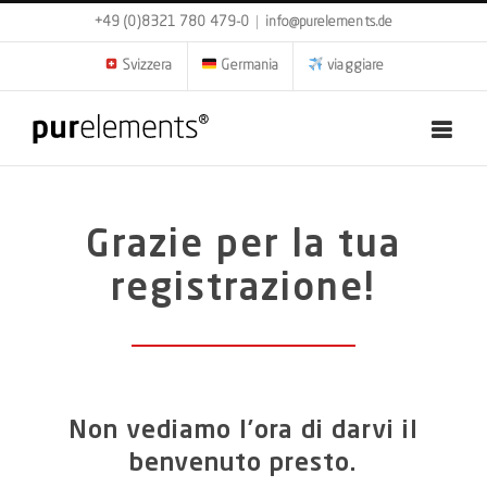
Skip
+49 (0)8321 780 479-0
|
info@purelements.de
to
content
Svizzera
Germania
viaggiare
Grazie per la tua
registrazione!
Non vediamo l’ora di darvi il
benvenuto presto.