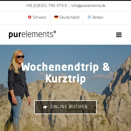
Zum
+49 (0)8321 780 479-0
|
info@purelements.de
Inhalt
springen
Schweiz
Deutschland
Reisen
Wochenendtrip &
Kurztrip
ONLINE BUCHEN