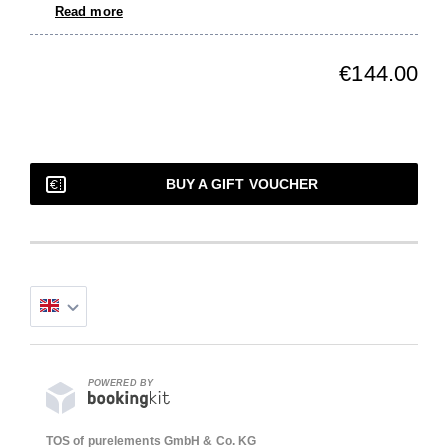
Read more
€144.00
BUY A GIFT VOUCHER
POWERED BY
TOS of purelements GmbH & Co. KG