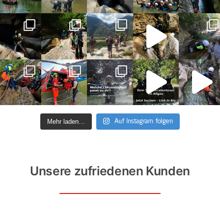
kognitiven Beeinträchtigungen sind ebenfalls
herzlich eingeladen, uns beim Canyoning im Allgäu zu
begleiten.
Leider können wir aber kein technisches Equipment
wie induktive Höranlagen mitführen und keine
Touren anbieten, bei denen wir über
Gebärdensprache, leichte Sprache oder Brailleschrift
kommunizieren/informieren. Gern kannst Du aber
einen Blindenhund mitbringen oder mit uns eine 1:1-
Mehr laden…
Auf Instagram folgen
Betreuung vereinbaren.
Unsere zufriedenen Kunden