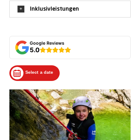
Inklusivleistungen
Für Menschen mit oder ohne Behinderung bieten wir
zudem verschiedene Schwierigkeitslevel an – Du
kannst also auch bei der Wahl eines Kurses
Canyoning adaptive zwischen den Niveaustufen
Canyoning basic, pro oder expert wählen. Und da wir
Google Reviews
vor der Buchung Deines Kurses bereits geklärt
5.0
haben, was Du Dir im Einzelnen vorstellen kannst
und was aufgrund Deiner Beeinträchtigung
ausgeschlossen ist, können wir Dein Canyoning-
Select a date
Erlebnis im Allgäu entsprechend gestalten.