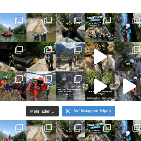
zertifizierten Guides, die Dir jederzeit eine helfende
Hand reichen, wenn Du sie wirklich benötigst. Unser
Sicherheitskonzept, aktuelle und fachlich anerkannte
Lizenzierungen sowie unsere internen Fortbildungen
garantieren, dass wir genau einschätzen können,
welche Touren für wen geeignet sind.
Grundlegend gilt für Dich als Teilnehmer, dass Du
• in einem guten gesundheitlichen Allgemeinzustand
ohne vitale Einschränkungen bist.
• schwimmen kannst (alternative Tourenplanung
oder Umgehung möglich) und schwindelfrei bist.
• Dich fit genug fühlst, um eine angemessene
körperliche Anstrengung über drei bis vier Stunden
bewältigen zu können.
Mehr laden…
Auf Instagram folgen
Eine Gehbehinderung spricht nicht gegen die
Teilnahme, Du solltest aber im eigenen Tempo
Treppen steigen, klettern und wandern können.
Menschen mit Hör- oder Sehbehinderung sowie