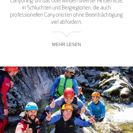
Canyoning um das Überwinden diverser Hindernisse,
in Schluchten und Bergregionen, die auch
professionellen Canyonisten ohne Beeinträchtigung
viel abfordern.
MEHR LESEN
Andererseits: Menschen mit Behinderung sind nicht
generell auf komplette Barrierefreiheit angewiesen.
Das beweisen sie nicht nur im Alltag, in dem schon
eine Fahrt mit öffentlichen Verkehrsmitteln
abenteuerliche Ausmaße annehmen kann. Das
beweisen auch die vielen großartigen Sportler, die an
den Paralympics, Special Olympics, Deaflympics und
weiteren sportlichen Veranstaltungen für Menschen
mit geistiger oder körperlicher Beeinträchtigung
teilnehmen.