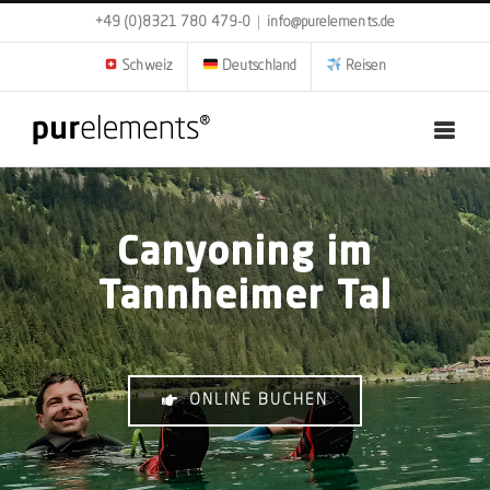
Zum
+49 (0)8321 780 479-0
|
info@purelements.de
Inhalt
springen
Schweiz
Deutschland
Reisen
Canyoning im
Tannheimer Tal
ONLINE BUCHEN