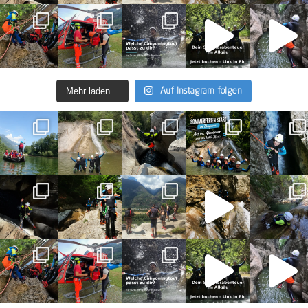
Wasserqualität an. Mit ein wenig Glück kannst Du
hier sogar Steinkrebse finden. Im Herbst sind es dann
die Vogelkundler, die den Haldensee aufsuchen, denn
an dessen Südufer befindet sich eine Sammelstelle
für Wasser- und Zugvögel.
Mehr laden…
Auf Instagram folgen
Das Canyoning im Tannheimer Tal lässt sich also
perfekt mit einem kurzen oder längeren Urlaub in den
Allgäuer Alpen verbinden. Das passende Canyoning-
Erlebnis im Strindenbach kannst Du direkt online bei
uns buchen – als Einzelperson oder für Dich und
Deine Freunde. Wir freuen uns darauf, Dich/Euch auf
dieser aufregenden Schluchtentour begleiten zu
dürfen!