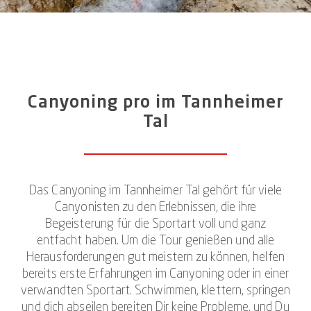
ganz auf die Elemente der Natur einlassen. Tiefe
Gefälle werden durchs Abseilen überwunden, kurze
glatte Felspassagen laden zu Rutschpartien,
glasklare oder türkis schillernde Pools laden zum
Springen und zum anschließenden Schwimmen und
Tauchen ein. Enge Durchgänge und finster
Canyoning pro im Tannheimer
anmutende Durchgänge verlangen, dass wir uns
Tal
Schritt um Schritt durch sie hindurchtasten.
Beim Canyoning im Tannheimer Tal wirst Du all dies
und mehr intensiv erfahren. Stolz blickst Du
anschließend auf ein Outdoor-Erlebnis zurück, dass
Das Canyoning im Tannheimer Tal gehört für viele
Dir so keine andere Sportart bieten kann.
Canyonisten zu den Erlebnissen, die ihre
Begeisterung für die Sportart voll und ganz
entfacht haben. Um die Tour genießen und alle
Herausforderungen gut meistern zu können, helfen
bereits erste Erfahrungen im Canyoning oder in einer
verwandten Sportart. Schwimmen, klettern, springen
und dich abseilen bereiten Dir keine Probleme, und Du