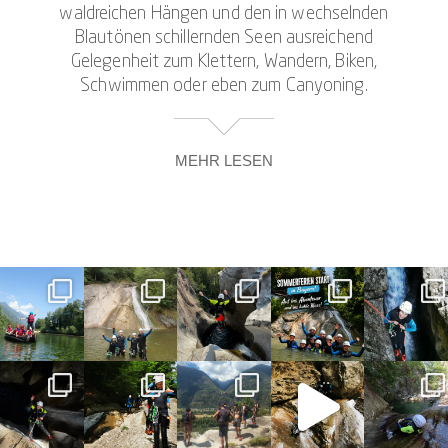
waldreichen Hängen und den in wechselnden
Blautönen schillernden Seen ausreichend
Gelegenheit zum Klettern, Wandern, Biken,
Schwimmen oder eben zum Canyoning.
MEHR LESEN
Ein großer Vorteil der Region liegt zudem darin, dass
Du jederzeit entscheiden kannst, ob Du
abgeschiedene Plätze bevorzugst und weniger
frequentierten Wanderwegen folgst oder Dich an
Aktivitäten beteiligst, bei denen Du Dich „unters Volk
mischst“, beispielsweise beim Seen-Lauf, während
einer 24-Stunden-Wanderung, beim Herz-Jesu-Feuer
oder einem Rad-Marathon.
Zum Schwimmen und Angeln bietet sich ein Ausflug
an den Haldensee mit seiner ausgezeichneten