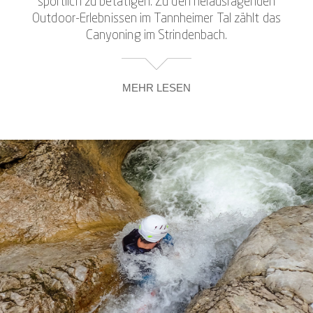
sportlich zu betätigen. Zu den herausragenden
Outdoor-Erlebnissen im Tannheimer Tal zählt das
Canyoning im Strindenbach.
MEHR LESEN
Der Canyon liegt gut geschützt inmitten einer
nahezu unberührten und ungezähmten Natur. Das
Canyoning im Tannheimer Tal beginnt an einer
besonders aufregenden, da 25 Meter langen
Abseilstelle. Unten angekommen hast Du Dein erstes
Abenteuer auf dieser spannenden Tour bereits
gemeistert. Und Du wirst begeistert sein, wohin es
Dich führt und welche Überraschungen und
Herausforderungen noch auf Dich warten.
Canyoning ist eine Sportart, bei der wir den von
Wasserläufen geformten Schluchten folgen und uns