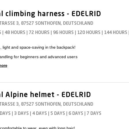
l climbing harness - EDELRID
TRASSE 3, 87527 SONTHOFEN, DEUTSCHLAND
S
|
48 HOURS
|
72 HOURS
|
96 HOURS
|
120 HOURS
|
144 HOURS
, light and space-saving in the backpack!
andling for beginners and advanced users
more
l Alpine helmet - EDELRID
TRASSE 3, 87527 SONTHOFEN, DEUTSCHLAND
 DAYS
|
3 DAYS
|
4 DAYS
|
5 DAYS
|
6 DAYS
|
7 DAYS
comfortable to wear, even with long hair!