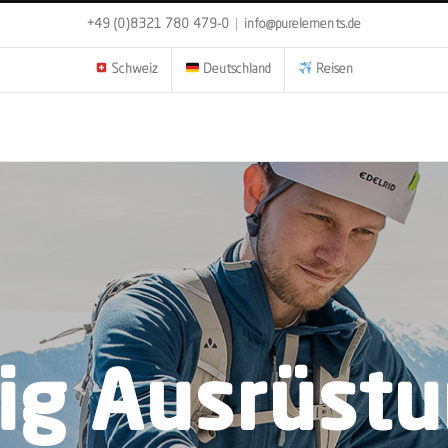
+49 (0)8321 780 479-0
|
info@purelements.de
Schweiz
Deutschland
Reisen
eig Ausrüstu