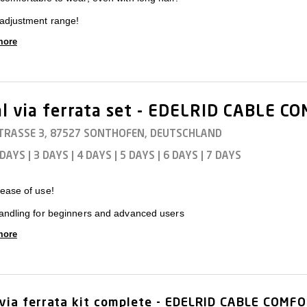
adjustment range!
more
l via ferrata set - EDELRID CABLE C
TRASSE 3, 87527 SONTHOFEN, DEUTSCHLAND
 DAYS
|
3 DAYS
|
4 DAYS
|
5 DAYS
|
6 DAYS
|
7 DAYS
ease of use!
andling for beginners and advanced users
more
via ferrata kit complete - EDELRID CABLE COMFO