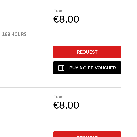
From
€8.00
|
168 HOURS
REQUEST
BUY A GIFT VOUCHER
From
€8.00