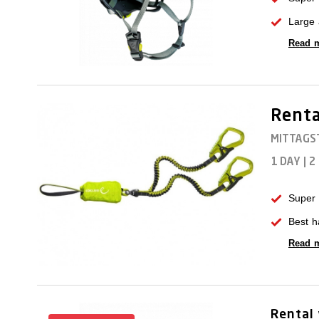
Large 
Read 
Renta
MITTAGS
1 DAY
|
2
Super 
Best h
Read 
Rental 