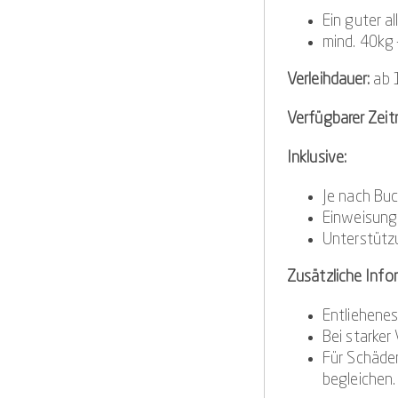
Ein guter a
mind. 40kg
Verleihdauer:
ab 
Verfügbarer Zeit
Inklusive:
Je nach Buc
Einweisung 
Unterstütz
Zusätzliche Info
Entliehenes
Bei starker
Für Schäden
begleichen.