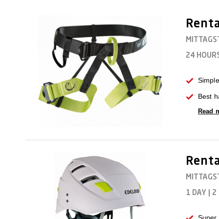
Renta
MITTAGS
24 HOUR
Simple
Best h
Read 
Renta
MITTAGS
1 DAY
|
2
Super 