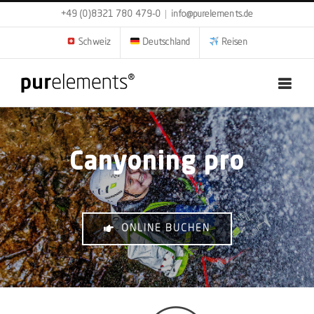
Zum
+49 (0)8321 780 479-0
|
info@purelements.de
Inhalt
springen
Schweiz
Deutschland
Reisen
Canyoning pro
ONLINE BUCHEN