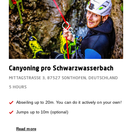
allgemeinen Anfrage, über die Buchung, die
Planung, die Durchführung, bis nun zu den Fotos:
Absolut tolle und dabei immer natürliche, aber
professionelle Arbeit. Ihr seid wirklich ein tolles
Team!!!“
Achim Raudszus, Diplom-Verwaltungswirt,
Oberhausen, Sommer 2015
Canyoning pro Schwarzwasserbach
MITTAGSTRASSE 3, 87527 SONTHOFEN, DEUTSCHLAND
5 HOURS
Abseiling up to 20m. You can do it actively on your own!
Jumps up to 10m (optional)
Read more