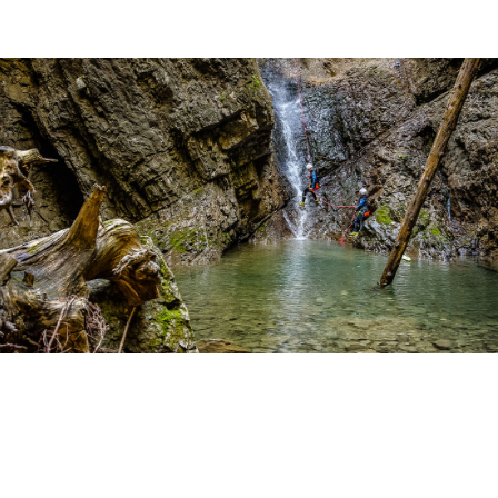
Das Abseilen haben wir vorher trainiert, die perfekte
Sprung- und Rutschhaltung geübt und sind bereit,
alle diese Eindrücke in reinster Form in uns
aufzunehmen. Auch als sportlicher Einsteiger gelingt
so ein eindrücklicher Einstieg ins Canyoning, denn
wie immer sind alle Sprünge und Rutschpassagen
optional und können abgeseilt werden.
Unsere Canyoning Action- und Abenteuertouren in
Bayern, im Kleinwalsertal, im Tannheimer Tal, im
Lechtal und in Vorarlberg eignen sich optimal als
Weiterführung zum
Level basic
und für sportliche
Einsteiger. Als höchstes Einstiegslevel ist Canyoning
pro in Deutschland und Österreich perfekt geeignet
für alle die mehr wollen und dient auch als
Vorbereitung für unsere
Könner und Experten
Schluchttouren
,
Canyoning Camps
und
die
weltweiten Canyoningreisen
.