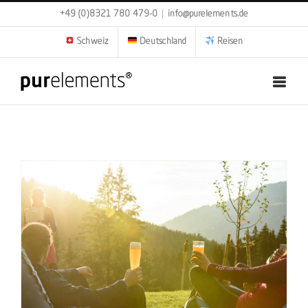
Zum
+49 (0)8321 780 479-0
|
info@purelements.de
Inhalt
springen
Schweiz
Deutschland
Reisen
Canyoning im Allgäu: 5 Dinge die Du danach tun solltest!