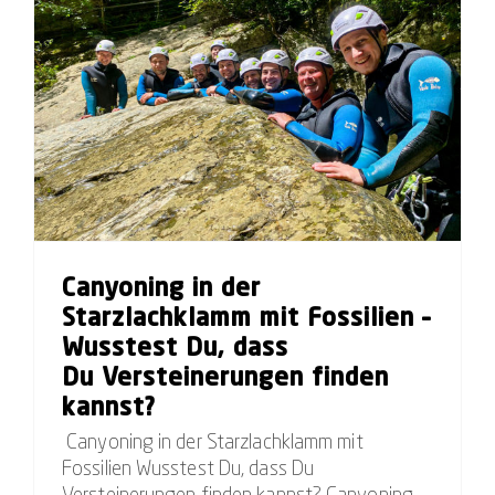
Canyoning in der Starzlachklamm mit Fossilien – Wusstest Du, dass Du Versteinerungen finden kannst?
Canyoning in der
Starzlachklamm mit Fossilien –
Wusstest Du, dass
Du Versteinerungen finden
kannst?
Canyoning in der Starzlachklamm mit
Fossilien Wusstest Du, dass Du