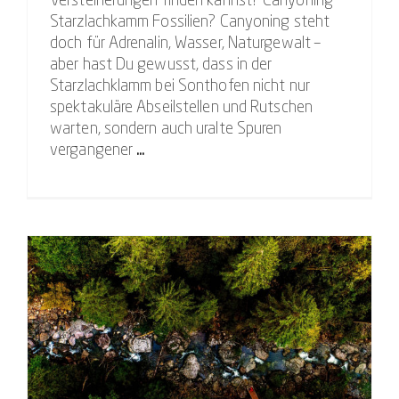
Versteinerungen finden kannst? Canyoning
Starzlachkamm Fossilien? Canyoning steht
doch für Adrenalin, Wasser, Naturgewalt –
aber hast Du gewusst, dass in der
Starzlachklamm bei Sonthofen nicht nur
spektakuläre Abseilstellen und Rutschen
warten, sondern auch uralte Spuren
vergangener
...
Warum heißt die Starzlachklamm bei Sonthofen „Starzlachklamm“? – Naturerlebnis & Canyoning-Abenteuer im Allgäu