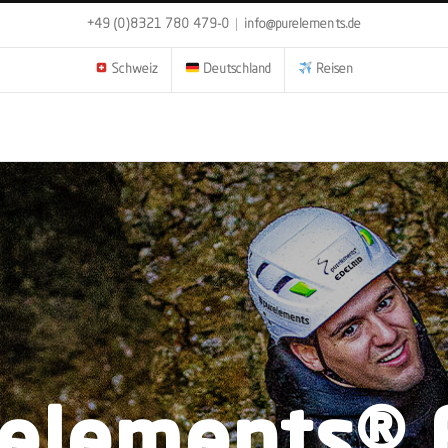
+49 (0)8321 780 479-0
|
info@purelements.de
Schweiz
Deutschland
Reisen
relements® 