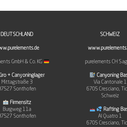
DEUTSCHLAND
SCHWEIZ
w.purelements.de
www.purelements
ments GmbH & Co. KG
purelements CH Sag
üro + Canyoninglager
Canyoning Ba
Mittagstraße 3
Via Cantonale 1
87527 Sonthofen
6705 Cresciano, Ti
Schweiz
Firmensitz
Burgweg 11a
Rafting Ba
87527 Sonthofen
Al Quatro 1
6705 Cresciano, Ti