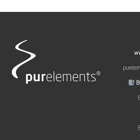
ww
purele
B