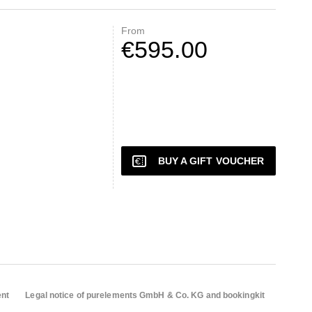
From
€595.00
BUY A GIFT VOUCHER
ent
Legal notice of purelements GmbH & Co. KG and bookingkit