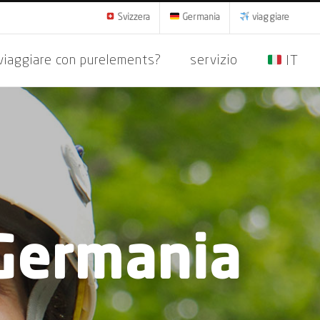
Svizzera
Germania
viaggiare
viaggiare con purelements?
servizio
IT
 Germania