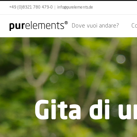
Skip
+49 (0)8321 780 479-0
|
info@purelements.de
to
content
Dove vuoi andare?
C
Gita di 