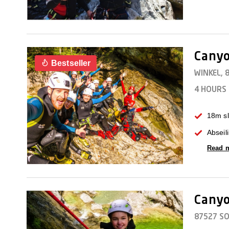
Canyo
Bestseller
WINKEL,
4 HOURS
18m sl
Abseil
Read 
Canyo
87527 S