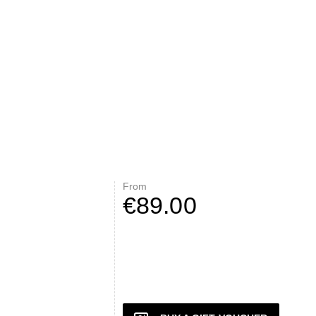
From
€89.00