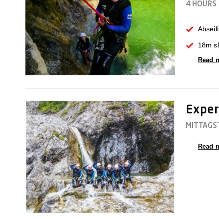
4 HOURS
Abseil
18m sl
Read 
Exper
MITTAGS
Read 