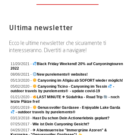
Ultima newsletter
Ecco le ultime newsletter che sicuramente ti
interesseranno. Divertiti a navigare!
11/20/2021 -
Black Friday Weekend! 20% auf Canyoningtouren
2022
08/06/2021 -
New purelements® websites!
05/13/2020 -
Canyoning im Allgäu ab SOFORT wieder möglich!
05/02/2020 -
Canyoning Ticino - Canyoning im Tessin
-
outdoor travels by purelements® - update covid-19
01/21/2020 -
LAST MINUTE ✈ Südafrika - Road Trip
- noch
letzte Plätze frei!
03/01/2019 -
Genussvoller Gardasee - Enjoyable Lake Garda
- outdoor travels by purelements®
03/13/2018 -
Hast Du schon Dein Actionerlebnis geplant?
07/25/2017 -
Wie ist Dein Canyoning Gesicht?
04/26/2017 -
✈ Abenteuerreise "Immergrüne Azoren" &
Kurzreise - "Genussvoller Gardasee"!