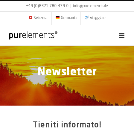
Skip
+49 (0)8321 780 479-0
|
info@purelements.de
to
content
Svizzera
Germania
viaggiare
Newsletter
Tieniti informato!