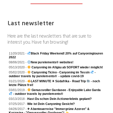
Last newsletter
Here are the last newsletters that are sure to
interest you. Have fun browsing!
11/20/2021 -
Black Friday Weekend! 20% auf Canyoningtouren
2022
08/06/2021 -
New purelements® websites!
05/13/2020 -
Canyoning im Allgäu ab SOFORT wieder möglich!
05/02/2020 -
Canyoning Ticino - Canyoning im Tessin
-
outdoor travels by purelements® - update covid-19
01/21/2020 -
LAST MINUTE ✈ Südafrika - Road Trip
- noch
letzte Plätze frei!
03/01/2019 -
Genussvoller Gardasee - Enjoyable Lake Garda
- outdoor travels by purelements®
03/13/2018 -
Hast Du schon Dein Actionerlebnis geplant?
07/25/2017 -
Wie ist Dein Canyoning Gesicht?
04/26/2017 -
✈ Abenteuerreise "Immergrüne Azoren" &
Kurzreise - "Genussvoller Gardasee"!