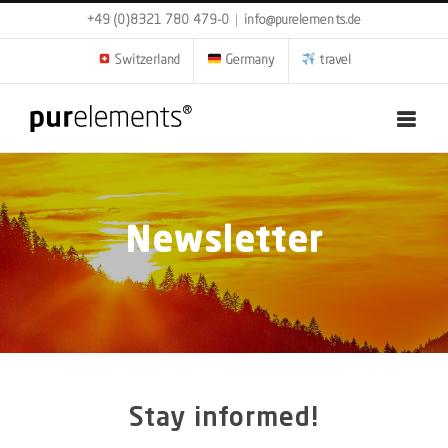
Skip
+49 (0)8321 780 479-0
|
info@purelements.de
to
content
Switzerland
Germany
travel
Newsletter
Stay informed!